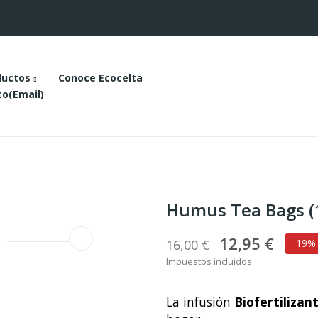
ductos
Conoce Ecocelta
o(email)
Humus Tea Bags (
12,95 €
16,00 €
19%
Impuestos incluidos
La infusión
Biofertiliza