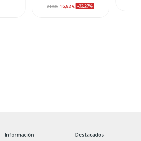
16,92 €
-32,27%
24,98 €
Información
Destacados