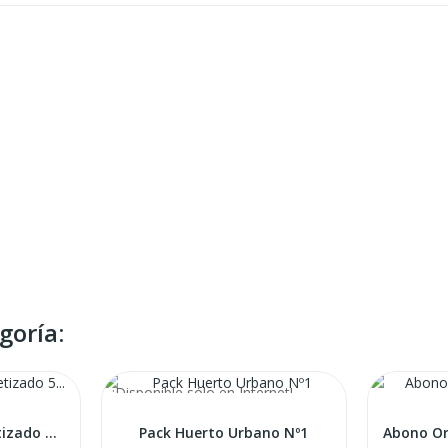
goría:
¡Disponible sólo en Internet!
Abono Orgánico Peletizado 5 Kg - Micorrizado
Pack Huerto Urbano Nº1