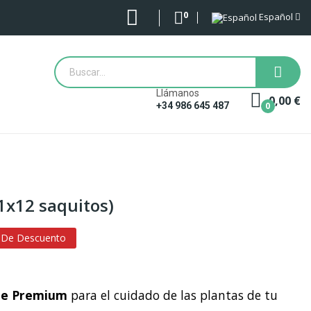
0
Español
Llámanos
0,00 €
0
+34 986 645 487
1x12 saquitos)
 De Descuento
nte Premium
para el cuidado de las plantas de tu