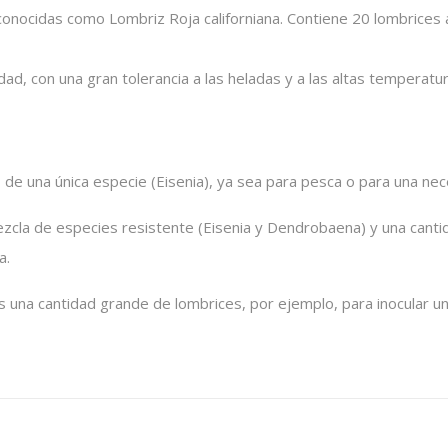
conocidas como Lombriz Roja californiana. Contiene 20 lombrices ad
dad, con una gran tolerancia a las heladas y a las altas temperatu
 de una única especie (
Eisenia
), ya sea para pesca o para una ne
cla de especies resistente (
Eisenia
y
Dendrobaena
) y una cant
a.
 es una cantidad grande de lombrices, por ejemplo, para inocula