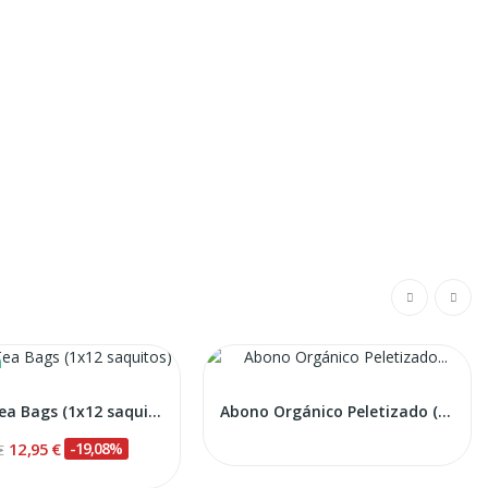
Humus Tea Bags (1x12 saquitos)
Abono Orgánico Peletizado (Big Bag ) -...
12,95 €
-19,08%
€