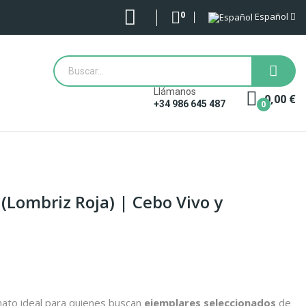
0
Español
Llámanos
0,00 €
0
+34 986 645 487
 (Lombriz Roja) | Cebo Vivo y
rmato ideal para quienes buscan
ejemplares seleccionados
de