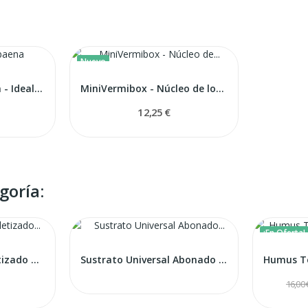
Nuevo
Tarrina Dendrobaena - Ideal para pesca -
MiniVermibox - Núcleo de lombrices de 1 Litro
12,25 €
goría:
¡En Oferta!
Abono Orgánico Peletizado 1/2 Kg - Micorrizado
Sustrato Universal Abonado (Big Bag 1m3)
16,00 